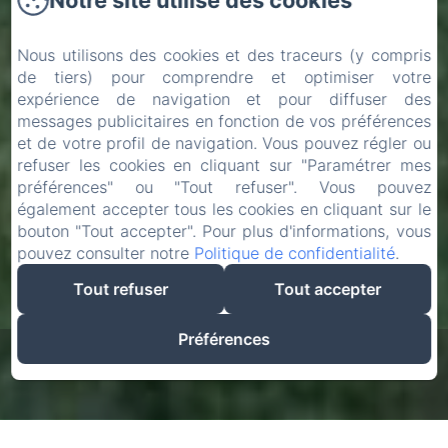
Notre site utilise des cookies
Nous utilisons des cookies et des traceurs (y compris
de tiers) pour comprendre et optimiser votre
expérience de navigation et pour diffuser des
messages publicitaires en fonction de vos préférences
et de votre profil de navigation. Vous pouvez régler ou
refuser les cookies en cliquant sur "Paramétrer mes
préférences" ou "Tout refuser". Vous pouvez
également accepter tous les cookies en cliquant sur le
bouton "Tout accepter". Pour plus d'informations, vous
pouvez consulter notre
Politique de confidentialité
.
Tout refuser
Tout accepter
Préférences
Rechercher