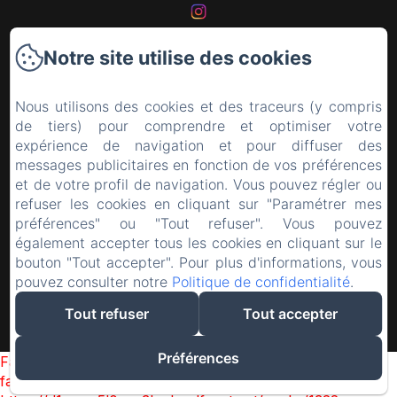
Notre site utilise des cookies
Accueil
Nous utilisons des cookies et des traceurs (y compris
Les chambres
de tiers) pour comprendre et optimiser votre
expérience de navigation et pour diffuser des
La région
messages publicitaires en fonction de vos préférences
et de votre profil de navigation. Vous pouvez régler ou
Le château
refuser les cookies en cliquant sur "Paramétrer mes
préférences" ou "Tout refuser". Vous pouvez
également accepter tous les cookies en cliquant sur le
Contact
bouton "Tout accepter". Pour plus d'informations, vous
pouvez consulter notre
Politique de confidentialité
.
EN
FR
Tout refuser
Tout accepter
Créé par Amenitiz
Préférences
Failed to load BookingEngine/index: Loading chunk 1322
failed. (missing: