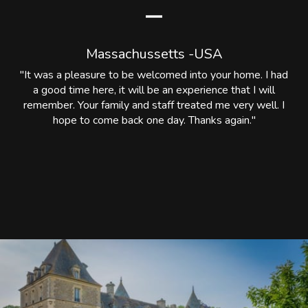
Massachussetts -USA
ur
"It was a pleasure to be welcomed into your home. I had
"Gr
nds
a good time here, it will be an experience that I will
l
dern
remember. Your family and staff treated me very well. I
ng a
hope to come back one day. Thanks again."
is
p
 and
tou
at
nd
or