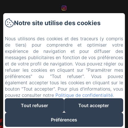
Notre site utilise des cookies
Accueil
Nous utilisons des cookies et des traceurs (y compris
Les chambres
de tiers) pour comprendre et optimiser votre
expérience de navigation et pour diffuser des
La région
messages publicitaires en fonction de vos préférences
et de votre profil de navigation. Vous pouvez régler ou
Le château
refuser les cookies en cliquant sur "Paramétrer mes
préférences" ou "Tout refuser". Vous pouvez
également accepter tous les cookies en cliquant sur le
Contact
bouton "Tout accepter". Pour plus d'informations, vous
pouvez consulter notre
Politique de confidentialité
.
EN
FR
Tout refuser
Tout accepter
Créé par Amenitiz
Préférences
Failed to load BookingEngine/index: Loading chunk 1322
failed. (missing: